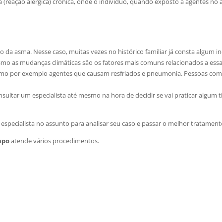
a (reação alérgica) crônica, onde o individuo, quando exposto a agentes no 
o da asma. Nesse caso, muitas vezes no histórico familiar já consta algum 
mo as mudanças climáticas são os fatores mais comuns relacionados a essa 
omo por exemplo agentes que causam resfriados e pneumonia. Pessoas com
nsultar um especialista até mesmo na hora de decidir se vai praticar algum ti
especialista no assunto para analisar seu caso e passar o melhor tratament
mpo
atende vários procedimentos.