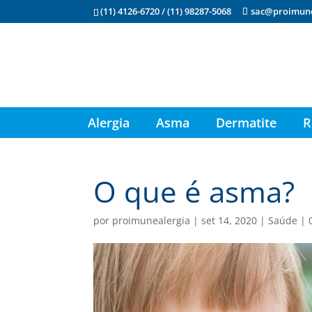
(11) 4126-6720 / (11) 98287-5068
sac@proimun
Alergia
Asma
Dermatite
R
O que é asma?
por
proimunealergia
|
set 14, 2020
|
Saúde
|