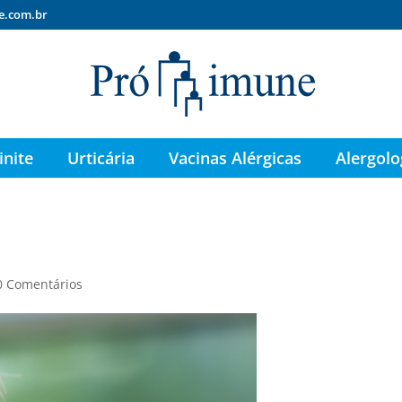
e.com.br
inite
Urticária
Vacinas Alérgicas
Alergolo
0 Comentários