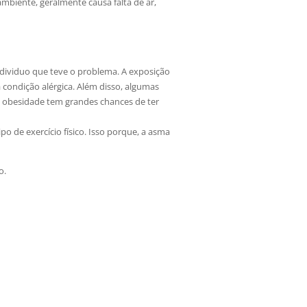
ambiente, geralmente causa falta de ar,
individuo que teve o problema. A exposição
condição alérgica. Além disso, algumas
 obesidade tem grandes chances de ter
po de exercício físico. Isso porque, a asma
o.