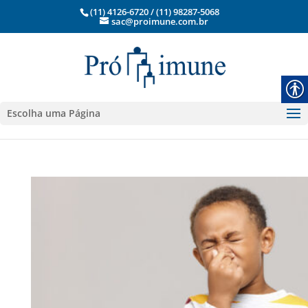
(11) 4126-6720 / (11) 98287-5068
sac@proimune.com.br
Escolha uma Página